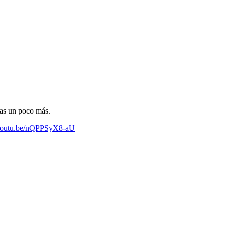
as un poco más.
/youtu.be/nQPPSyX8-aU