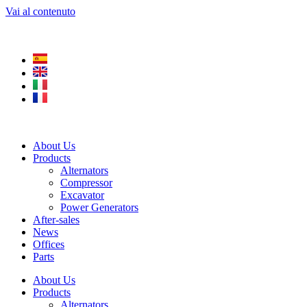
Vai al contenuto
About Us
Products
Alternators
Compressor
Excavator
Power Generators
After-sales
News
Offices
Parts
About Us
Products
Alternators