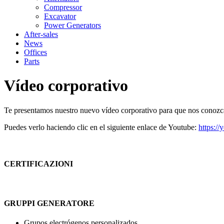
Compressor
Excavator
Power Generators
After-sales
News
Offices
Parts
Vídeo corporativo
Te presentamos nuestro nuevo vídeo corporativo para que nos conozc
Puedes verlo haciendo clic en el siguiente enlace de Youtube:
https:/
CERTIFICAZIONI
GRUPPI GENERATORE
Grupos electrógenos personalizados