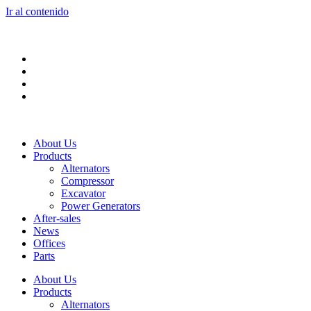
Ir al contenido
About Us
Products
Alternators
Compressor
Excavator
Power Generators
After-sales
News
Offices
Parts
About Us
Products
Alternators