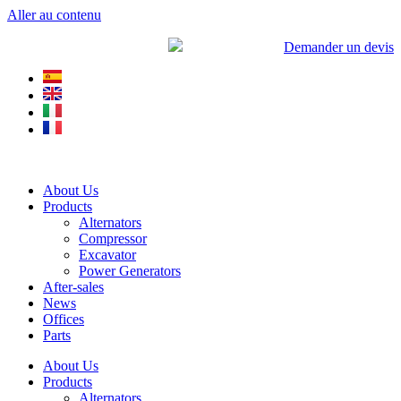
Aller au contenu
+34 900 799 103
Demander un devis
About Us
Products
Alternators
Compressor
Excavator
Power Generators
After-sales
News
Offices
Parts
About Us
Products
Alternators