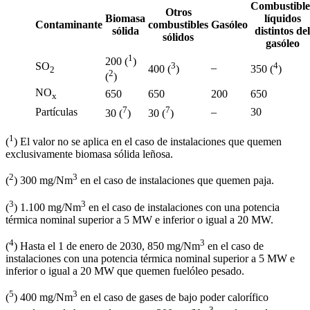
Combustible
Otros
Biomasa
líquidos
Contaminante
combustibles
Gasóleo
sólida
distintos del
sólidos
gasóleo
1
200 (
)
SO
3
4
–
400 (
)
350 (
)
2
2
(
)
NO
650
650
200
650
x
7
7
Partículas
–
30
30 (
)
30 (
)
1
(
) El valor no se aplica en el caso de instalaciones que quemen
exclusivamente biomasa sólida leñosa.
2
3
(
) 300 mg/Nm
en el caso de instalaciones que quemen paja.
3
3
(
) 1.100 mg/Nm
en el caso de instalaciones con una potencia
térmica nominal superior a 5 MW e inferior o igual a 20 MW.
4
3
(
) Hasta el 1 de enero de 2030, 850 mg/Nm
en el caso de
instalaciones con una potencia térmica nominal superior a 5 MW e
inferior o igual a 20 MW que quemen fuelóleo pesado.
5
3
(
) 400 mg/Nm
en el caso de gases de bajo poder calorífico
3