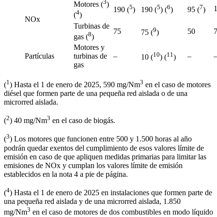
3
Motores (
)
5
5
6
7
190 (
)
190 (
) (
)
95 (
)
4
(
)
NOx
Turbinas de
9
75
50
75 (
)
8
gas (
)
Motores y
10
11
Partículas
turbinas de
–
–
10 (
) (
)
gas
1
3
(
) Hasta el 1 de enero de 2025, 590 mg/Nm
en el caso de motores
diésel que formen parte de una pequeña red aislada o de una
microrred aislada.
2
3
(
) 40 mg/Nm
en el caso de biogás.
3
(
) Los motores que funcionen entre 500 y 1.500 horas al año
podrán quedar exentos del cumplimiento de esos valores límite de
emisión en caso de que apliquen medidas primarias para limitar las
emisiones de NOx y cumplan los valores límite de emisión
establecidos en la nota 4 a pie de página.
4
(
) Hasta el 1 de enero de 2025 en instalaciones que formen parte de
una pequeña red aislada y de una microrred aislada, 1.850
3
mg/Nm
en el caso de motores de dos combustibles en modo líquido