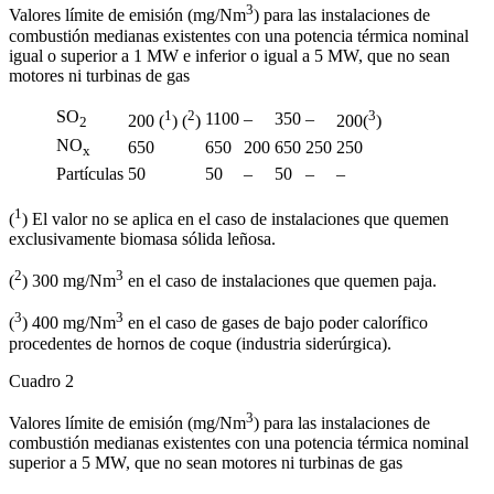
3
Valores límite de emisión (mg/Nm
) para las instalaciones de
combustión medianas existentes con una potencia térmica nominal
igual o superior a 1 MW e inferior o igual a 5 MW, que no sean
motores ni turbinas de gas
SO
1
2
3
1100
–
350
–
200 (
) (
)
200(
)
2
NO
650
650
200
650
250
250
x
Partículas
50
50
–
50
–
–
1
(
) El valor no se aplica en el caso de instalaciones que quemen
exclusivamente biomasa sólida leñosa.
2
3
(
) 300 mg/Nm
en el caso de instalaciones que quemen paja.
3
3
(
) 400 mg/Nm
en el caso de gases de bajo poder calorífico
procedentes de hornos de coque (industria siderúrgica).
Cuadro 2
3
Valores límite de emisión (mg/Nm
) para las instalaciones de
combustión medianas existentes con una potencia térmica nominal
superior a 5 MW, que no sean motores ni turbinas de gas