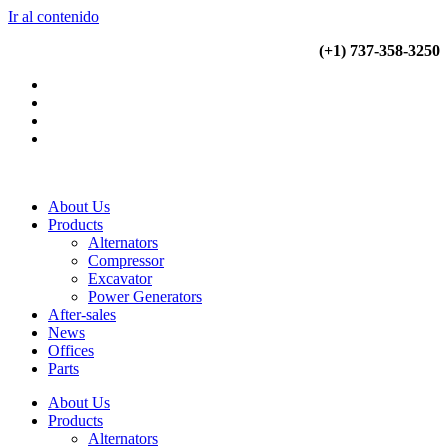
Ir al contenido
(+34) 900 799 103
(+1) 737-358-3250
About Us
Products
Alternators
Compressor
Excavator
Power Generators
After-sales
News
Offices
Parts
About Us
Products
Alternators