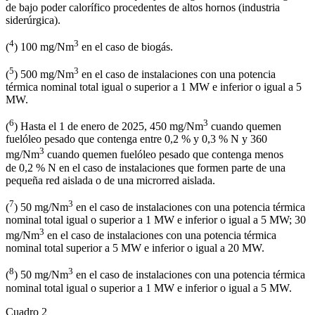
de bajo poder calorífico procedentes de altos hornos (industria
siderúrgica).
4
3
(
) 100 mg/Nm
en el caso de biogás.
5
3
(
) 500 mg/Nm
en el caso de instalaciones con una potencia
térmica nominal total igual o superior a 1 MW e inferior o igual a 5
MW.
6
3
(
) Hasta el 1 de enero de 2025, 450 mg/Nm
cuando quemen
fuelóleo pesado que contenga entre 0,2 % y 0,3 % N y 360
3
mg/Nm
cuando quemen fuelóleo pesado que contenga menos
de 0,2 % N en el caso de instalaciones que formen parte de una
pequeña red aislada o de una microrred aislada.
7
3
(
) 50 mg/Nm
en el caso de instalaciones con una potencia térmica
nominal total igual o superior a 1 MW e inferior o igual a 5 MW; 30
3
mg/Nm
en el caso de instalaciones con una potencia térmica
nominal total superior a 5 MW e inferior o igual a 20 MW.
8
3
(
) 50 mg/Nm
en el caso de instalaciones con una potencia térmica
nominal total igual o superior a 1 MW e inferior o igual a 5 MW.
Cuadro 2