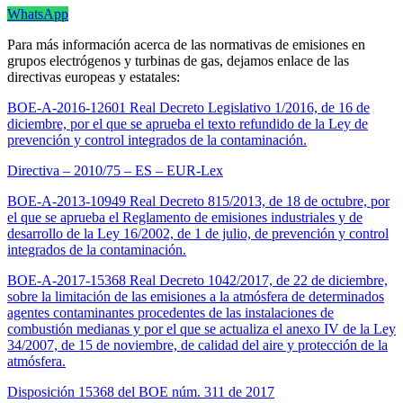
WhatsApp
Para más información acerca de las normativas de emisiones en
grupos electrógenos y turbinas de gas, dejamos enlace de las
directivas europeas y estatales:
BOE-A-2016-12601 Real Decreto Legislativo 1/2016, de 16 de
diciembre, por el que se aprueba el texto refundido de la Ley de
prevención y control integrados de la contaminación.
Directiva – 2010/75 – ES – EUR-Lex
BOE-A-2013-10949 Real Decreto 815/2013, de 18 de octubre, por
el que se aprueba el Reglamento de emisiones industriales y de
desarrollo de la Ley 16/2002, de 1 de julio, de prevención y control
integrados de la contaminación.
BOE-A-2017-15368 Real Decreto 1042/2017, de 22 de diciembre,
sobre la limitación de las emisiones a la atmósfera de determinados
agentes contaminantes procedentes de las instalaciones de
combustión medianas y por el que se actualiza el anexo IV de la Ley
34/2007, de 15 de noviembre, de calidad del aire y protección de la
atmósfera.
Disposición 15368 del BOE núm. 311 de 2017