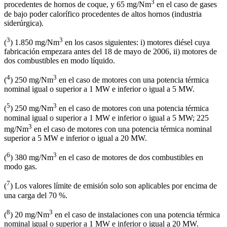
3
procedentes de hornos de coque, y 65 mg/Nm
en el caso de gases
de bajo poder calorífico procedentes de altos hornos (industria
siderúrgica).
3
3
(
) 1.850 mg/Nm
en los casos siguientes: i) motores diésel cuya
fabricación empezara antes del 18 de mayo de 2006, ii) motores de
dos combustibles en modo líquido.
4
3
(
) 250 mg/Nm
en el caso de motores con una potencia térmica
nominal igual o superior a 1 MW e inferior o igual a 5 MW.
5
3
(
) 250 mg/Nm
en el caso de motores con una potencia térmica
nominal igual o superior a 1 MW e inferior o igual a 5 MW; 225
3
mg/Nm
en el caso de motores con una potencia térmica nominal
superior a 5 MW e inferior o igual a 20 MW.
6
3
(
) 380 mg/Nm
en el caso de motores de dos combustibles en
modo gas.
7
(
) Los valores límite de emisión solo son aplicables por encima de
una carga del 70 %.
8
3
(
) 20 mg/Nm
en el caso de instalaciones con una potencia térmica
nominal igual o superior a 1 MW e inferior o igual a 20 MW.