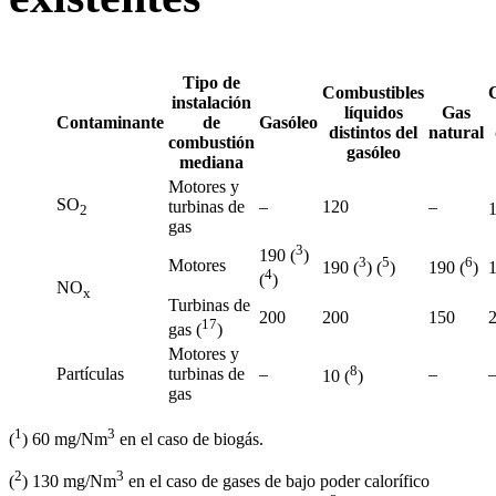
Tipo de
Combustibles
instalación
líquidos
Gas
Contaminante
de
Gasóleo
distintos del
natural
combustión
gasóleo
mediana
Motores y
SO
turbinas de
–
120
–
1
2
gas
3
190 (
)
3
5
6
Motores
190 (
) (
)
190 (
)
1
4
(
)
NO
x
Turbinas de
200
200
150
17
gas (
)
Motores y
8
Partículas
turbinas de
–
–
10 (
)
gas
1
3
(
) 60 mg/Nm
en el caso de biogás.
2
3
(
) 130 mg/Nm
en el caso de gases de bajo poder calorífico