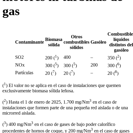
gas
Combustible
Otros
Biomasa
líquidos
Contaminante
combustibles
Gasóleo
sólida
distintos del
sólidos
gasóleo
1
2
SO2
400
–
200 (
)
350 (
)
5
5
6
NOx
200
300 (
)
300 (
)
300 (
)
7
7
8
Partículas
–
20 (
)
20 (
)
20 (
)
1
(
) El valor no se aplica en el caso de instalaciones que quemen
exclusivamente biomasa sólida leñosa.
2
3
(
) Hasta el 1 de enero de 2025, 1.700 mg/Nm
en el caso de
instalaciones que formen parte de una pequeña red aislada o de una
microrred aislada.
3
3
(
) 400 mg/Nm
en el caso de gases de bajo poder calorífico
3
procedentes de hornos de coque, y 200 mg/Nm
en el caso de gases