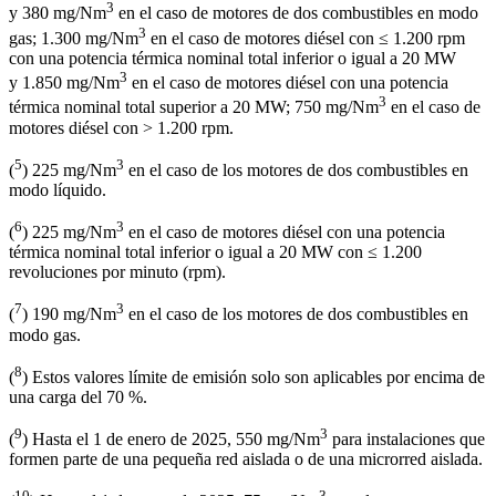
3
y 380 mg/Nm
en el caso de motores de dos combustibles en modo
3
gas; 1.300 mg/Nm
en el caso de motores diésel con ≤ 1.200 rpm
con una potencia térmica nominal total inferior o igual a 20 MW
3
y 1.850 mg/Nm
en el caso de motores diésel con una potencia
3
térmica nominal total superior a 20 MW; 750 mg/Nm
en el caso de
motores diésel con > 1.200 rpm.
5
3
(
) 225 mg/Nm
en el caso de los motores de dos combustibles en
modo líquido.
6
3
(
) 225 mg/Nm
en el caso de motores diésel con una potencia
térmica nominal total inferior o igual a 20 MW con ≤ 1.200
revoluciones por minuto (rpm).
7
3
(
) 190 mg/Nm
en el caso de los motores de dos combustibles en
modo gas.
8
(
) Estos valores límite de emisión solo son aplicables por encima de
una carga del 70 %.
9
3
(
) Hasta el 1 de enero de 2025, 550 mg/Nm
para instalaciones que
formen parte de una pequeña red aislada o de una microrred aislada.
10
3