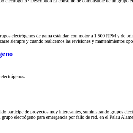
 electrógeno? Description El consumo de combustible de un grupo el
pos electrógenos de gama estándar, con motor a 1.500 RPM y de primer
arse siempre y cuando realicemos las revisiones y mantenimientos opo
geno
electrógenos.
sido participe de proyectos muy interesantes, suministrando grupos 
upo electrógeno para emergencia por fallo de red, en el Palau Alame