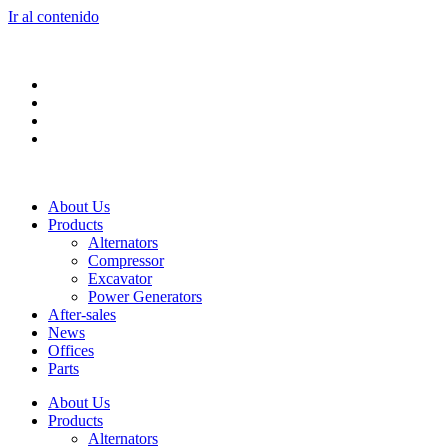
Ir al contenido
About Us
Products
Alternators
Compressor
Excavator
Power Generators
After-sales
News
Offices
Parts
About Us
Products
Alternators