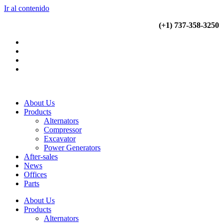
Ir al contenido
(+34) 900 799 103
(+1) 737-358-3250
About Us
Products
Alternators
Compressor
Excavator
Power Generators
After-sales
News
Offices
Parts
About Us
Products
Alternators