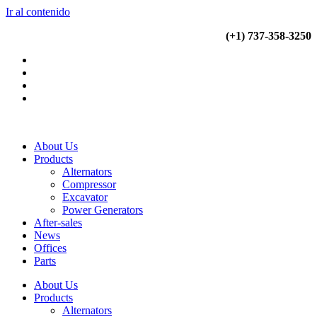
Ir al contenido
(+34) 900 799 103
(+1) 737-358-3250
About Us
Products
Alternators
Compressor
Excavator
Power Generators
After-sales
News
Offices
Parts
About Us
Products
Alternators