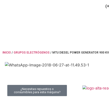
(+34) 900 799 103
(+
INICIO
/
GRUPOS ELECTRÓGENOS
/ MTU DIESEL POWER GENERATOR 900 K
¿Necesitas repuestos o
consumibles para esta máquina?