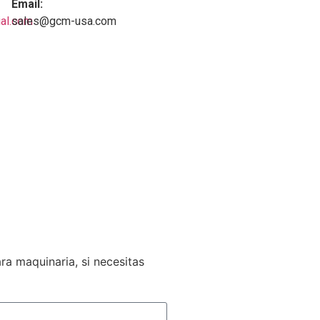
Email:
ial.com
sales@gcm-usa.com
 Notice
Privacy Policy C
ookies
a maquinaria, si necesitas