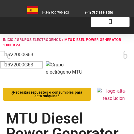
(+34) 900 799 103
(+1) 737-358-3250
INICIO
/
GRUPOS ELECTRÓGENOS
/ MTU DIESEL POWER GENERATOR
1.000 KVA
¿Necesitas repuestos o consumibles para
esta máquina?
MTU Diesel
Power Generator