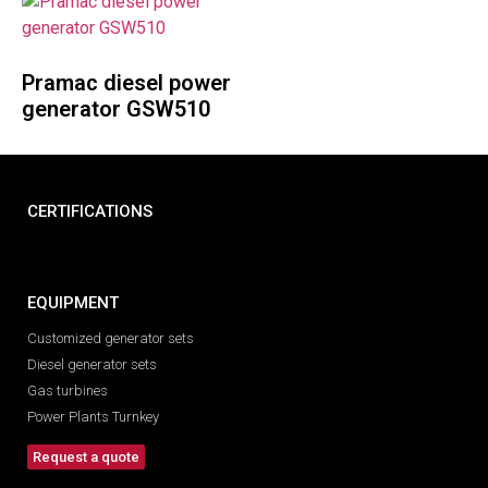
Pramac diesel power
generator GSW510
CERTIFICATIONS
EQUIPMENT
Customized generator sets
Diesel generator sets
Gas turbines
Power Plants Turnkey
Request a quote