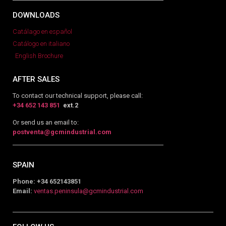
DOWNLOADS
Catálago en español
Catálogo en italiano
English Brochure
AFTER SALES
To contact our technical support, please call:
+34 652 143 851
ext.2
Or send us an email to:
postventa@gcmindustrial.com
SPAIN
Phone: +34 652143851
Email:
ventas.peninsula@gcmindustrial.com