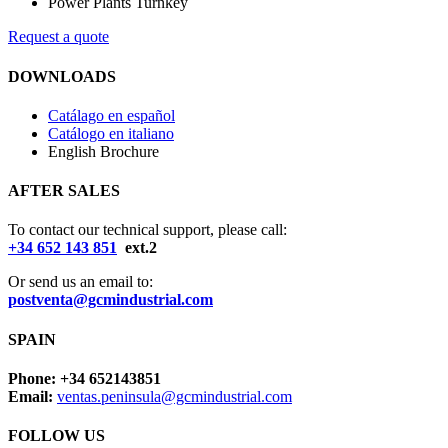
Power Plants Turnkey
Request a quote
DOWNLOADS
Catálago en español
Catálogo en italiano
English Brochure
AFTER SALES
To contact our technical support, please call:
+34 652 143 851
ext.2
Or send us an email to:
postventa@gcmindustrial.com
SPAIN
Phone: +34 652143851
Email:
ventas.peninsula@gcmindustrial.com
FOLLOW US