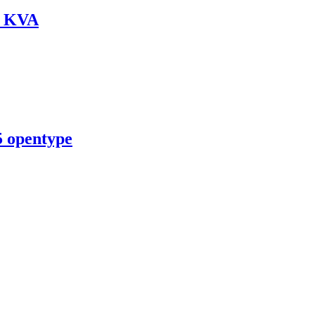
00 KVA
5 opentype