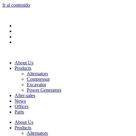
Ir al contenido
About Us
Products
Alternators
Compressor
Excavator
Power Generators
After-sales
News
Offices
Parts
About Us
Products
Alternators