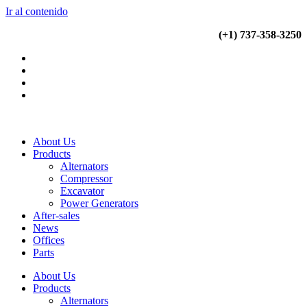
Ir al contenido
(+34) 900 799 103
(+1) 737-358-3250
About Us
Products
Alternators
Compressor
Excavator
Power Generators
After-sales
News
Offices
Parts
About Us
Products
Alternators