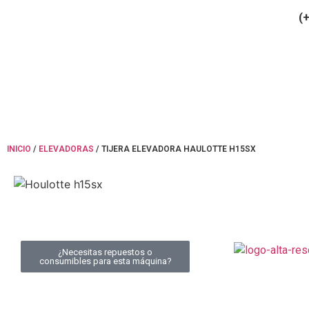
(+34) 900 799 103
(+
INICIO
/
ELEVADORAS
/ TIJERA ELEVADORA HAULOTTE H15SX
¿Necesitas repuestos o
consumibles para esta máquina?