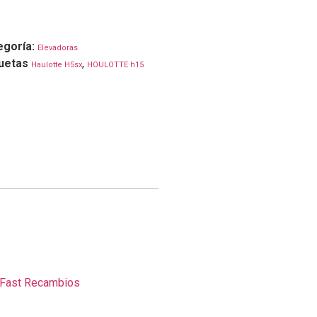
egoría:
Elevadoras
quetas
,
Haulotte H5sx
HOULOTTE h15
 Fast Recambios