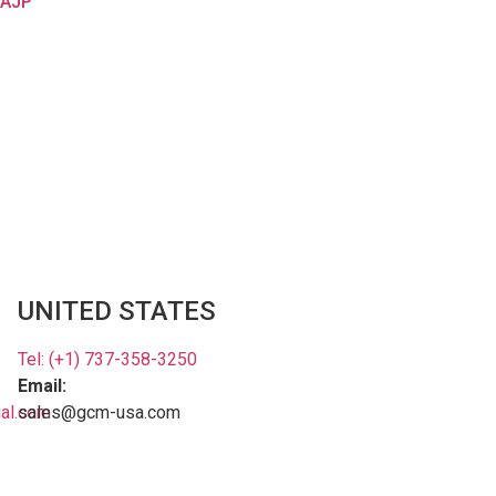
0AJP
UNITED STATES
Tel: (+1) 737-358-3250
Email:
ial.com
sales@gcm-usa.com