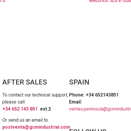
RTS
eléctrico JLG E-30
AFTER SALES
SPAIN
To contact our technical support,
Phone: +34 652143851
please call:
Email:
+34 652 143 851
ext.2
ventas.peninsula@gcmindustr
Or send us an email to:
postventa@gcmindustrial.com