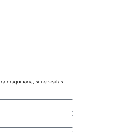
 Notice
Privacy Policy C
ookies
a maquinaria, si necesitas