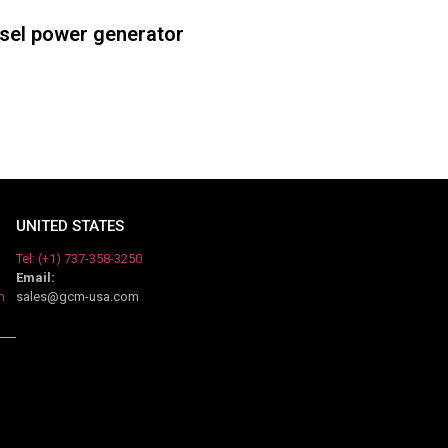
esel power generator
UNITED STATES
Tel: (+1) 737-358-3250
Email:
m
sales@gcm-usa.com