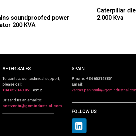
Caterpillar di
ns soundproofed power
2.000 Kva
ator 200 KVA
AFTER SALES
SPAIN
To contact our technical support,
Phone: +34 652143851
please call:
Email:
+34 652 143 851
ext.2
ventas.peninsula@gcmindustrial.co
Or send us an email to:
postventa@gcmindustrial.com
FOLLOW US