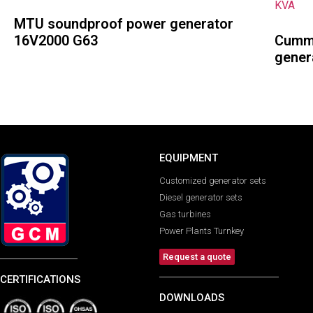
MTU soundproof power generator
16V2000 G63
Cummi
gener
EQUIPMENT
Customized generator sets
Diesel generator sets
Gas turbines
Power Plants Turnkey
Request a quote
CERTIFICATIONS
DOWNLOADS