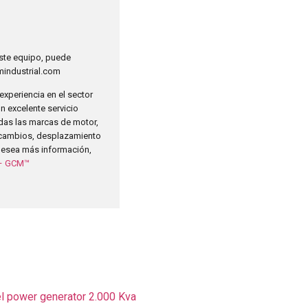
este equipo, puede
industrial.com
periencia en el sector
 excelente servicio
das las marcas de motor,
recambios, desplazamiento
 desea más información,
a – GCM™