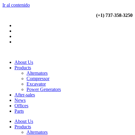
Ir al contenido
(+34) 900 799 103
(+1) 737-358-3250
About Us
Products
Alternators
Compressor
Excavator
Power Generators
After-sales
News
Offices
Parts
About Us
Products
Alternators