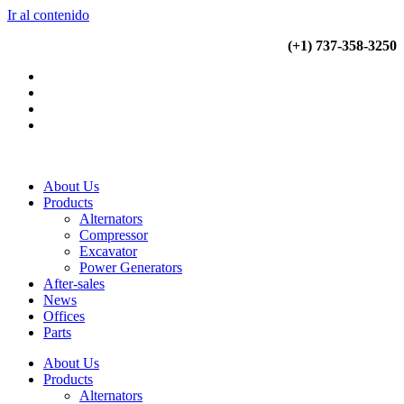
Ir al contenido
(+34) 900 799 103
(+1) 737-358-3250
About Us
Products
Alternators
Compressor
Excavator
Power Generators
After-sales
News
Offices
Parts
About Us
Products
Alternators