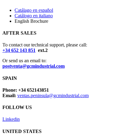
Catálago en español
Catálogo en italiano
English Brochure
AFTER SALES
To contact our technical support, please call:
+34 652 143 851
ext.2
Or send us an email to:
postventa@gcmindustrial.com
SPAIN
Phone: +34 652143851
Email:
ventas.peninsula@gcmindustrial.com
FOLLOW US
Linkedin
UNITED STATES